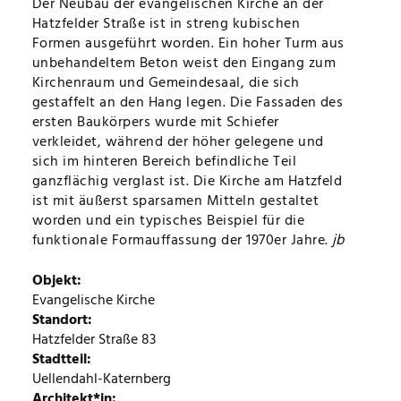
Der Neubau der evangelischen Kirche an der
Hatzfelder Straße ist in streng kubischen
ÜBERSICHTSKARTE
Formen ausgeführt worden. Ein hoher Turm aus
unbehandeltem Beton weist den Eingang zum
VOLLTEXTSUCHE
Kirchenraum und Gemeindesaal, die sich
gestaffelt an den Hang legen. Die Fassaden des
ersten Baukörpers wurde mit Schiefer
TIPPS
verkleidet, während der höher gelegene und
sich im hinteren Bereich befindliche Teil
EDITORIAL
ganzflächig verglast ist. Die Kirche am Hatzfeld
ist mit äußerst sparsamen Mitteln gestaltet
worden und ein typisches Beispiel für die
IMPRESSUM
funktionale Formauffassung der 1970er Jahre.
jb
Objekt
DATENSCHUTZ
Evangelische Kirche
Standort
Hatzfelder Straße 83
Stadtteil
Uellendahl-Katernberg
Architekt*in