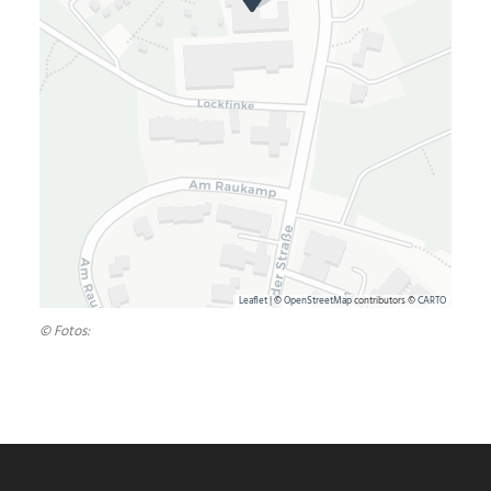
Leaflet
| ©
OpenStreetMap
contributors ©
CARTO
© Fotos: