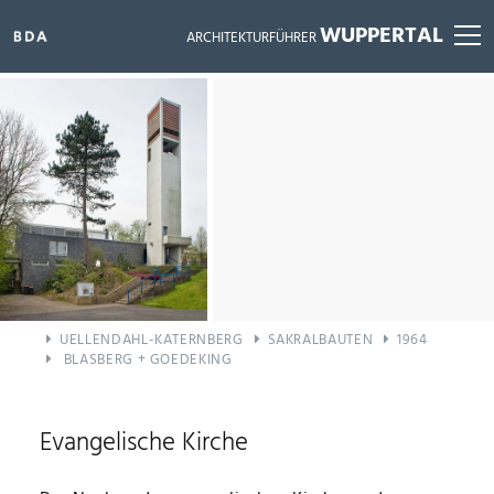
WUPPERTAL
ARCHITEKTURFÜHRER
ALLE BAUWERKE ANZEIGEN
UELLENDAHL-KATERNBERG
SAKRALBAUTEN
1964
BLASBERG + GOEDEKING
Evangelische Kirche
FILTER ZURÜCKSETZEN