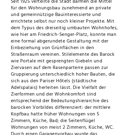
Seit 1925 verteilte die Stadt Barmen die Mittel
für den Wohnungsbau zunehmend an private
ÜBERSICHTSKARTE
und gemeinnützige Bauinteressierte und
errichtete selbst nur noch kleiner Projekte. Mit
VOLLTEXTSUCHE
dem Typus des dreiseitig umbauten Wohnhofes,
wie hier am Friedrich-Senger-Platz, konnte man
eine formal abgerundete Gestaltung mit der
TIPPS
Einbeziehung von Grünflächen in den
Straßenraum vereinen. Stilelemente des Barock
EDITORIAL
wie Portale mit gesprengten Giebeln und
Ziervasen auf dem Rasenparterre passen zur
Gruppierung unterschiedlich hoher Bauten, die
IMPRESSUM
sich aus den Pariser Hôtels (städtische
Adelspalais) herleiten lässt. Die Vielfalt der
Zierformen und der Wohnkomfort sind
DATENSCHUTZ
entsprechend der Bedeutungshierarchie des
barocken Vorbildes differenziert: der mittlere
Kopfbau hatte früher Wohnungen von 5
Zimmern, Küche, Bad; die Seitenflügel
Wohnungen von meist 2 Zimmern, Küche, WC.
Durch einen Garagenvorbau wurde das