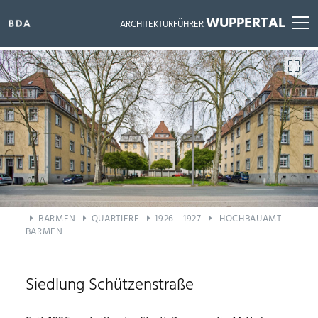
WUPPERTAL
ARCHITEKTURFÜHRER
ALLE BAUWERKE ANZEIGEN
BARMEN
QUARTIERE
1926 - 1927
HOCHBAUAMT
BARMEN
Siedlung Schützenstraße
FILTER ZURÜCKSETZEN