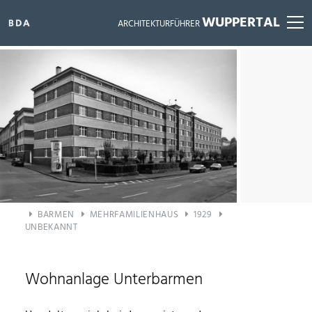
WUPPERTAL
ARCHITEKTURFÜHRER
ALLE BAUWERKE ANZEIGEN
BARMEN
MEHRFAMILIENHAUS
1929
UNBEKANNT
Wohnanlage Unterbarmen
FILTER ZURÜCKSETZEN