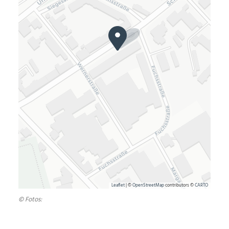
Leaflet
| ©
OpenStreetMap
contributors ©
CARTO
© Fotos: