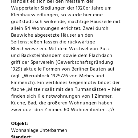
Handelt es sich bei den meistern der
Wuppertaler Siedlungen der 1920er Jahre um
ÜBERSICHTSKARTE
Kleinhaussiedlungen, so wurde hier eine
großstädtisch wirkende, mächtige Hauszeile mit
VOLLTEXTSUCHE
allein 54 Wohnungen errichtet. Zwei durch
Bauwiche abgesetzte Häuser an den
Seitenstraßen fassen die rückwärtige
TIPPS
Bleichwiese ein. Mit dem Wechsel von Putz-
und Backsteinbändern sowie dem Flachdach
EDITORIAL
griff der Sparverein (Gewerkschaftsgründung
1929) aktuelle Formen von Berliner Bauten auf
(vgl. „Werrablock 1925/26 von Mebes und
IMPRESSUM
Emmerich). Ein vertikales Gegenmotiv bildet der
flache „Mittelrisalit mit den Turmansätzen – hier
finden sich Kleinstwohnungen von 1 Zimmer,
DATENSCHUTZ
Küche, Bad, die größeren Wohnungen haben
zwei oder drei Zimmer. 60 Wohneinheiten.
ch
Objekt
Wohnanlage Unterbarmen
Standort